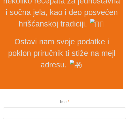
nekoliko recepata za jednostavna
i sočna jela, kao i deo posvećen
hrišćanskoj tradiciji.
Ostavi nam svoje podatke i
poklon priručnik ti stiže na mejl
adresu.
Ime
*